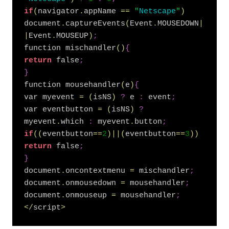
if
(
navigator
.
appName 
=
=
"
Netscape
"
)
document
.
captureEvents
(
Event
.
MOUSEDOWN
|
|
Event
.
MOUSEUP
)
;
function mischandler
(
)
{
return
 false
;
}
function mousehandler
(
e
)
{
var myevent 
=
(
isNS
)
?
 e 
:
 event
;
var eventbutton 
=
(
isNS
)
?
myevent
.
which 
:
 myevent
.
button
;
if
(
(
eventbutton
=
=
2
)
|
|
(
eventbutton
=
=
3
)
)
return
 false
;
}
document
.
oncontextmenu 
=
 mischandler
;
document
.
onmousedown 
=
 mousehandler
;
document
.
onmouseup 
=
 mousehandler
;
<
/
script
>