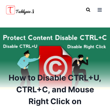
Skip
to
content
How to Disable CTRL+U,
CTRL+C, and Mouse
Right Click on