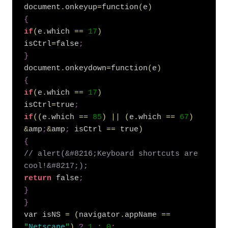
document
.
onkeyup
=
function
(
e
)
{
if
(
e
.
which 
=
=
17
)
isCtrl
=
false
;
}
document
.
onkeydown
=
function
(
e
)
{
if
(
e
.
which 
=
=
17
)
isCtrl
=
true
;
if
(
(
e
.
which 
=
=
85
)
|
|
(
e
.
which 
=
=
67
)
&
amp
;
&
amp
;
 isCtrl 
=
=
 true
)
{
// alert(&#8216;Keyboard shortcuts are 
cool!&#8217;);
return
 false
;
}
}
var isNS 
=
(
navigator
.
appName 
=
=
"
Netscape
"
)
?
1
:
0
;