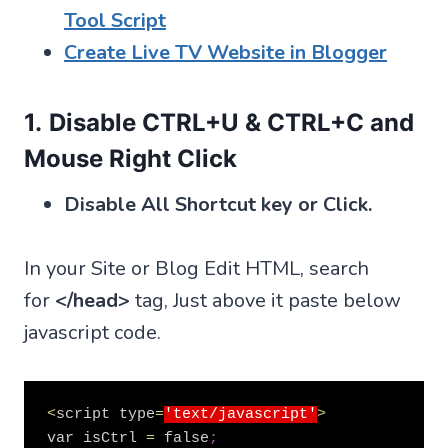
Tool Script
Create Live TV Website in Blogger
1.
Disable CTRL+U & CTRL+C and
Mouse Right Click
Disable All Shortcut key or Click.
In your Site or Blog Edit HTML, search
for
</head>
tag, Just above it paste below
javascript code.
<
script type
=
'text/javascript'
>
var isCtrl 
=
 false
;