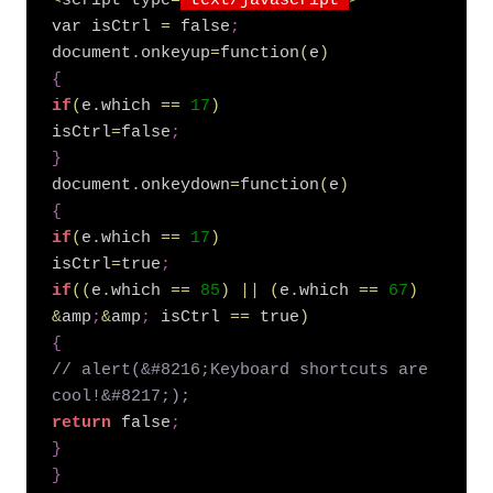
<
script type
=
'text/javascript'
>
var isCtrl 
=
 false
;
document
.
onkeyup
=
function
(
e
)
{
if
(
e
.
which 
=
=
17
)
isCtrl
=
false
;
}
document
.
onkeydown
=
function
(
e
)
{
if
(
e
.
which 
=
=
17
)
isCtrl
=
true
;
if
(
(
e
.
which 
=
=
85
)
|
|
(
e
.
which 
=
=
67
)
&
amp
;
&
amp
;
 isCtrl 
=
=
 true
)
{
// alert(&#8216;Keyboard shortcuts are 
cool!&#8217;);
return
 false
;
}
}