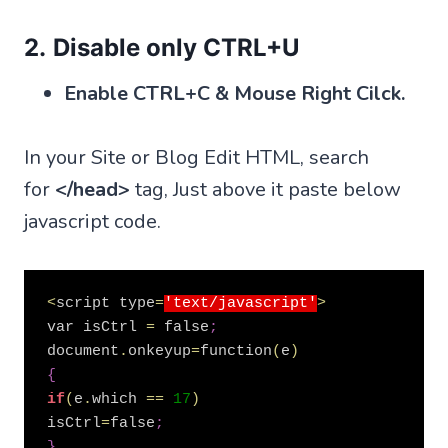
2.
Disable only CTRL+U
Enable CTRL+C & Mouse Right Cilck.
In your Site or Blog Edit HTML, search
for
</head>
tag, Just above it paste below
javascript code.
<
script type
=
'text/javascript'
>
var isCtrl 
=
 false
;
document
.
onkeyup
=
function
(
e
)
{
if
(
e
.
which 
=
=
17
)
isCtrl
=
false
;
}