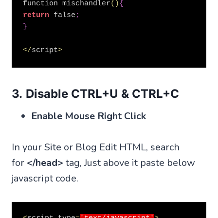
function mischandler
(
)
{
return
 false
;
}
<
/
script
>
3.
Disable CTRL+U & CTRL+C
Enable Mouse Right Click
In your Site or Blog Edit HTML, search
for
</head>
tag, Just above it paste below
javascript code.