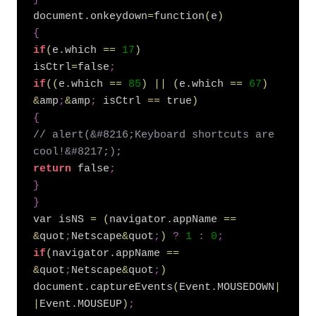
document
.
onkeydown
=
function
(
e
)
{
if
(
e
.
which 
=
=
17
)
isCtrl
=
false
;
if
(
(
e
.
which 
=
=
85
)
|
|
(
e
.
which 
=
=
67
)
&
amp
;
&
amp
;
 isCtrl 
=
=
 true
)
{
// alert(&#8216;Keyboard shortcuts are 
cool!&#8217;);
return
 false
;
}
}
var isNS 
=
(
navigator
.
appName 
=
=
&
quot
;
Netscape
&
quot
;
)
?
1
:
0
;
if
(
navigator
.
appName 
=
=
&
quot
;
Netscape
&
quot
;
)
document
.
captureEvents
(
Event
.
MOUSEDOWN
|
|
Event
.
MOUSEUP
)
;