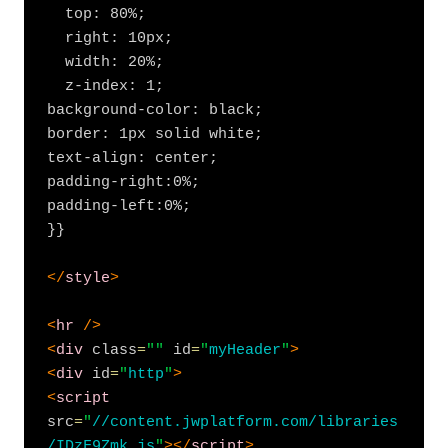
  top: 80%;

  right: 10px;

  width: 20%;

  z-index: 1;

background-color: black;

border: 1px solid white;

text-align: center;

padding-right:0%;

padding-left:0%;

}}

</
style
>
<
hr
/>
<
div
 class
=
"
"
 id
=
"
myHeader
"
>
<
div
 id
=
"
http
"
>
<
script
src
=
"
//content.jwplatform.com/libraries
/IDzF9Zmk.js
"
>
</
script
>