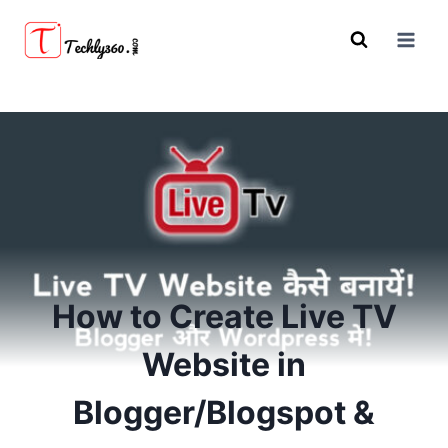
Skip
to
content
How to Create Live TV
Website in
Blogger/Blogspot &