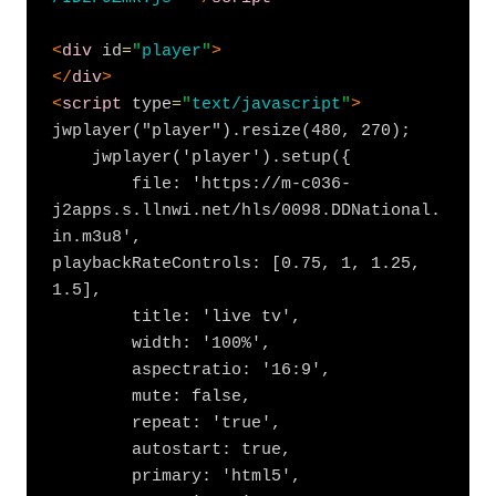
<
div
 id
=
"
player
"
>
</
div
>
<
script
 type
=
"
text/javascript
"
>
jwplayer("player").resize(480, 270);

    jwplayer('player').setup({

        file: 'https://m-c036-
j2apps.s.llnwi.net/hls/0098.DDNational.
in.m3u8',

playbackRateControls: [0.75, 1, 1.25, 
1.5],

        title: 'live tv',

        width: '100%',

        aspectratio: '16:9',

        mute: false,

        repeat: 'true',

        autostart: true,

        primary: 'html5',
