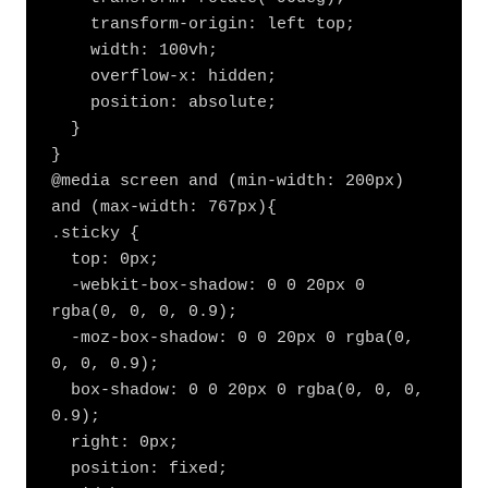
    transform-origin: left top;

    width: 100vh;

    overflow-x: hidden;

    position: absolute;

  }

}

@media screen and (min-width: 200px) 
and (max-width: 767px){

.sticky {

  top: 0px;

  -webkit-box-shadow: 0 0 20px 0 
rgba(0, 0, 0, 0.9);

  -moz-box-shadow: 0 0 20px 0 rgba(0, 
0, 0, 0.9);

  box-shadow: 0 0 20px 0 rgba(0, 0, 0, 
0.9);

  right: 0px;

  position: fixed;
