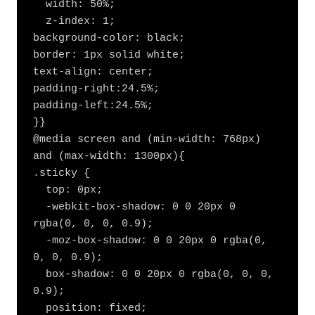
  width: 50%;

  z-index: 1;

background-color: black;

border: 1px solid white;

text-align: center;

padding-right:24.5%;

padding-left:24.5%;

}}

@media screen and (min-width: 768px) 
and (max-width: 1300px){

.sticky {

  top: 0px;

  -webkit-box-shadow: 0 0 20px 0 
rgba(0, 0, 0, 0.9);

  -moz-box-shadow: 0 0 20px 0 rgba(0, 
0, 0, 0.9);

  box-shadow: 0 0 20px 0 rgba(0, 0, 0, 
0.9);

  position: fixed;
