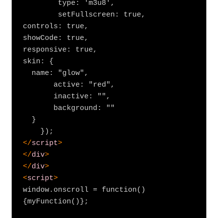
        type: 'm3u8',

        setFullscreen: true,

controls: true,

showCode: true,

responsive: true,

skin: {

  name: "glow",

       active: "red",

       inactive: "",

       background: ""

  }

</
script
>
</
div
>
</
div
>
<
script
>
window.onscroll = function() 
{myFunction()};
