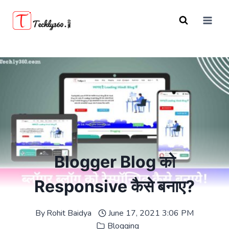
Skip
to
content
Blogger Blog को
Responsive कैसे बनाए?
By
Rohit Baidya
June 17, 2021 3:06 PM
Blogging