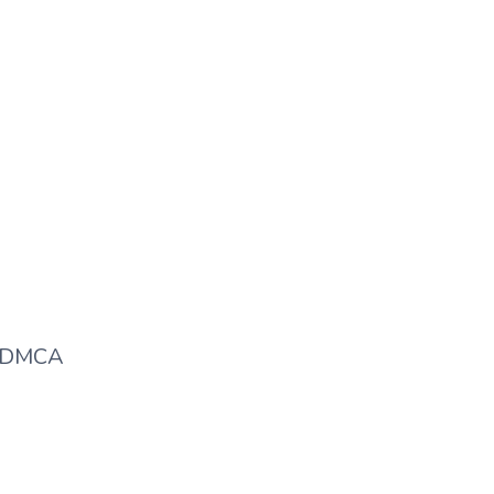
Kisse Sambandhit Hai?
DMCA