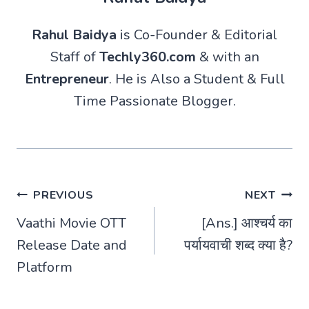
Rahul Baidya
is Co-Founder & Editorial
Staff of
Techly360.com
& with an
Entrepreneur
. He is Also a Student & Full
Time Passionate Blogger.
Post
PREVIOUS
NEXT
Vaathi Movie OTT
[Ans.] आश्चर्य का
navigation
Release Date and
पर्यायवाची शब्द क्या है?
Platform