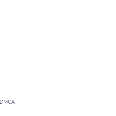
प्रारूपण किसे कहते हैं / Prarupan Kise
Kahte Hai?
DMCA