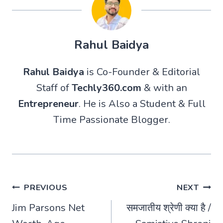
Rahul Baidya
Rahul Baidya
is Co-Founder & Editorial
Staff of
Techly360.com
& with an
Entrepreneur
. He is Also a Student & Full
Time Passionate Blogger.
Post
PREVIOUS
NEXT
Jim Parsons Net
समजातीय श्रेणी क्या है /
navigation