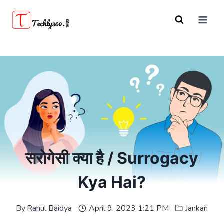
Skip
to
content
सरोगेसी क्या है / Surrogacy
Kya Hai?
By
Rahul Baidya
April 9, 2023 1:21 PM
Jankari