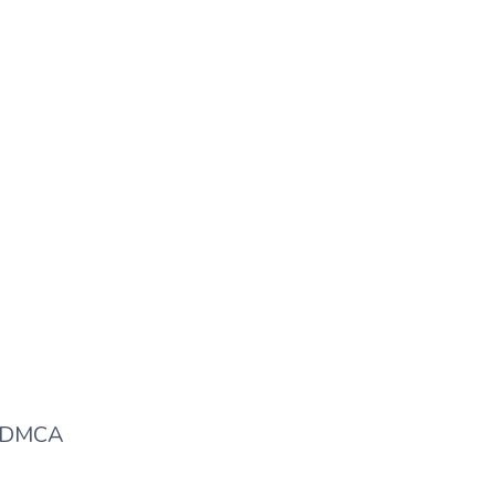
Two Zero One Four Release
Date | OTT Platform | Digital
Rights | Star Cast
DMCA