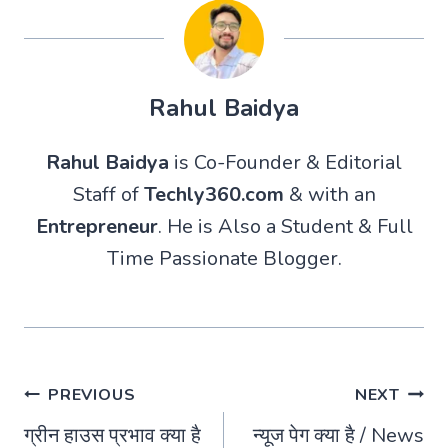
Rahul Baidya
Rahul Baidya
is Co-Founder & Editorial
Staff of
Techly360.com
& with an
Entrepreneur
. He is Also a Student & Full
Time Passionate Blogger.
Post
PREVIOUS
NEXT
ग्रीन हाउस प्रभाव क्या है
न्यूज पेग क्या है / News
navigation