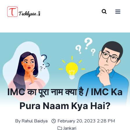
Skip
to
content
IMC का पूरा नाम क्या है / IMC Ka
Pura Naam Kya Hai?
By
Rahul Baidya
February 20, 2023 2:28 PM
Jankari