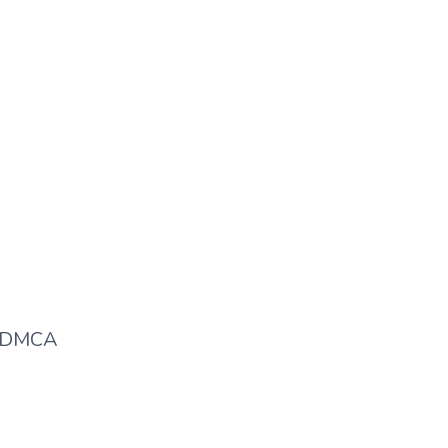
एक पेड़ जिसके फल फूल और बीज दवा के
काम आते हैं?
DMCA