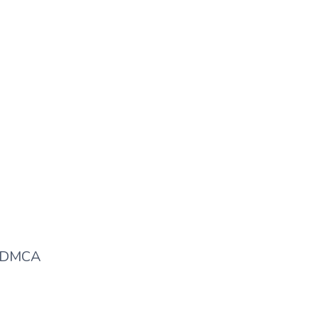
डेमोक्रेसी शब्द किस भाषा का है?
DMCA