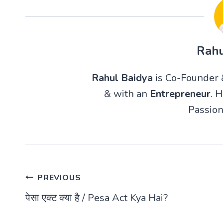
Rahu
Rahul Baidya
is Co-Founder &
& with an
Entrepreneur
. 
Passion
Post
PREVIOUS
पेसा एक्ट क्या है / Pesa Act Kya Hai?
navigation