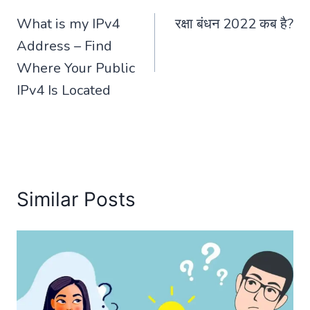
What is my IPv4
रक्षा बंधन 2022 कब है?
navigation
Address – Find
Where Your Public
IPv4 Is Located
Similar Posts